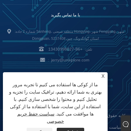
با ما تماس بگیرید
:شماره 2 جاده Sanheng، منطقه صنعتی Hongying، شهر Fenggang، شهر
Dongguan، استان گوانگدونگ، چین #523740
+86-13430998027
تلفن:
jerry@unixplore.com
:
Delivery Service
Payment
X
ما از کوکی ها استفاده می کنیم تا تجربه مرور
Options
بهتری به شما ارائه دهیم، ترافیک سایت را تجزیه و
تحلیل کنیم و محتوا را شخصی سازی کنیم. با
استفاده از این سایت، شما با استفاده ما از کوکی
ها موافقت می کنید.
سیاست حفظ حریم
حق چاپ © 2023 Unixplore Electronics Co., Ltd. کلیه حقوق محفوظ
خصوصی
است
سیاست حفظ حریم خصوصی
XML
RSS
Sitemap
Links
|
|
|
|
|